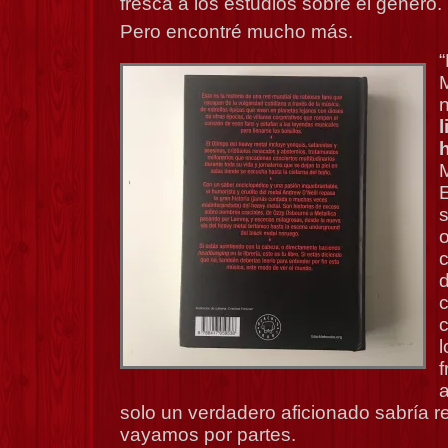
fresca a los estudios sobre el género.
Pero encontré mucho más.
“
h
M
o
c
f
solo un verdadero aficionado sabría r
vayamos por partes.