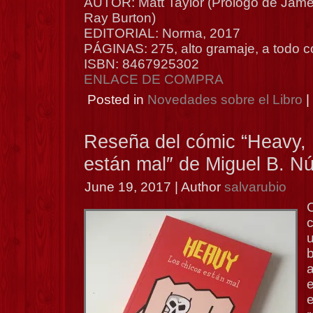
AUTOR: Matt Taylor (Prólogo de James
Ray Burton)
EDITORIAL: Norma, 2017
PÁGINAS: 275, alto gramaje, a todo c
ISBN: 8467925302
ENLACE DE COMPRA
Posted in
Novedades sobre el Libro
|
Reseña del cómic “Heavy, 
están mal″ de Miguel B. N
June 19, 2017 | Author
salvarubio
b
a
e
e