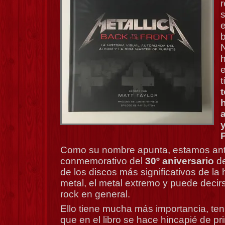
r
b
N
h
e
t
t
h
y
Como su nombre apunta, estamos ante
conmemorativo del
30º aniversario
de
de los discos más significativos de la 
metal, el metal extremo y puede decir
rock en general.
Ello tiene mucha más importancia, te
que en el libro se hace hincapié de prin