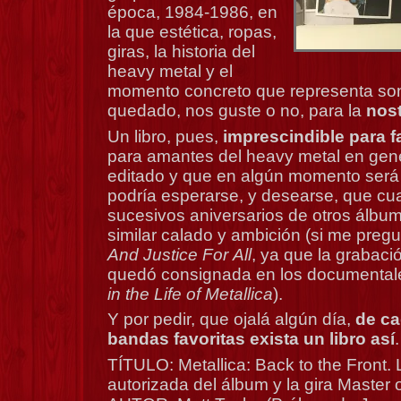
época, 1984-1986, en
la que estética, ropas,
giras, la historia del
heavy metal y el
momento concreto que representa son 
quedado, nos guste o no, para la
nost
Un libro, pues,
imprescindible para f
para amantes del heavy metal en gene
editado y que en algún momento será 
podría esperarse, y desearse, que cu
sucesivos aniversarios de otros álbum
similar calado y ambición (si me preg
And Justice For
All
, ya que la grabaci
quedó consignada en los documenta
in the Life of Metallica
).
Y por pedir, que ojalá algún día,
de ca
bandas favoritas exista un libro así
.
TÍTULO: Metallica: Back to the Front. L
autorizada del álbum y la gira Master 