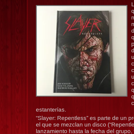
L
m
d
q
p
d
c
c
q
c
estanterías.
“Slayer: Repentless” es parte de un p
el que se mezclan un disco (“Repentle
lanzamiento hasta la fecha del grupo, 