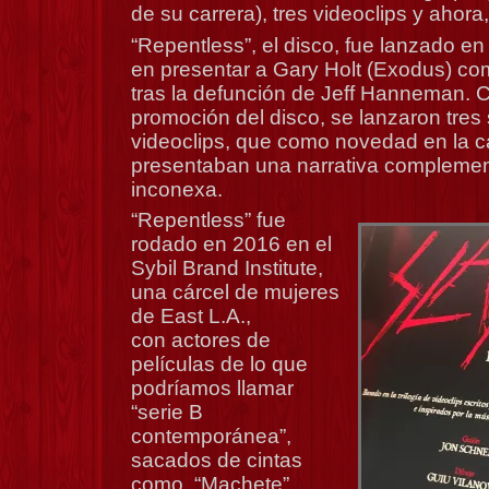
de su carrera), tres videoclips y ahora
“Repentless”, el disco, fue lanzado en
en presentar a Gary Holt (Exodus) com
tras la defunción de Jeff Hanneman. 
promoción del disco, se lanzaron tres 
videoclips, que como novedad en la ca
presentaban una narrativa complemen
inconexa.
“Repentless” fue
rodado en 2016 en el
Sybil Brand Institute,
una cárcel de mujeres
de East L.A.,
con actores de
películas de lo que
podríamos llamar
“serie B
contemporánea”,
sacados de cintas
como “Machete”,