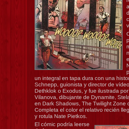
a
d
v
m
e
N
un integral en tapa dura con una histor
Schnepp, guionista y director de víde
Dethklok o Exodus, y fue ilustrada por
Vilanova, dibujante de Dynamite, Stel
en Dark Shadows, The Twilight Zone 
Completa el color el relativo recién l
y rotula Nate Pietkos.
El cómic podría leerse