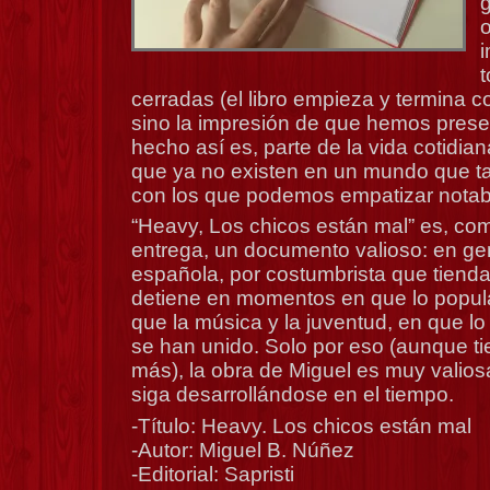
g
o
t
cerradas (el libro empieza y termina 
sino la impresión de que hemos pres
hecho así es, parte de la vida cotidia
que ya no existen en un mundo que t
con los que podemos empatizar nota
“Heavy, Los chicos están mal” es, com
entrega, un documento valioso: en gene
española, por costumbrista que tienda 
detiene en momentos en que lo popular
que la música y la juventud, en que lo p
se han unido. Solo por eso (aunque t
más), la obra de Miguel es muy valio
siga desarrollándose en el tiempo.
-Título: Heavy. Los chicos están mal
-Autor: Miguel B. Núñez
-Editorial: Sapristi