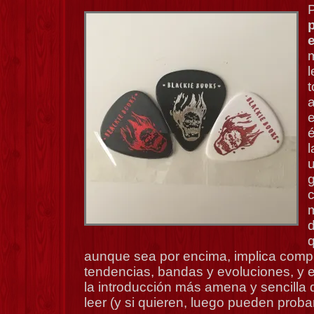
P
e
l
a
e
l
g
c
m
aunque sea por encima, implica com
tendencias, bandas y evoluciones, y es
la introducción más amena y sencilla
leer (y si quieren, luego pueden probar