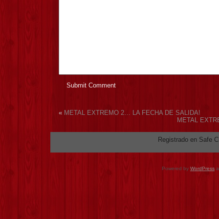
«
METAL EXTREMO 2… LA FECHA DE SALIDA!
METAL EXTRE
Registrado en Safe Cr
Powered by
WordPress
a