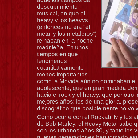
descubrimiento
musical, en que el
heavy y los heavys
(entonces no era “el
metal y los metaleros”)
reinaban en la noche
madrileña. En unos
tiempos en que
fenómenos
cuantitativamente
menos importantes
como la Movida aún no dominaban el 
adolescente, que en gran medida der
hacia el rock y el heavy, que por otro 
mejores años: los de una gloria, pres
discográfico que posiblemente no volv
Como ocurre con el Rockabilly y los 
de Bob Marley, el Heavy Metal sabe qu
son los urbanos años 80, y tanto los 
nuevas generaciones han tomado est