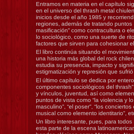
Entramos en materia en el capítulo si
en el universo del thrash metal chiule
inicios desde el año 1985 y recorrien
regiones, además de tratando puntos 
masificación” como contracultura o e
lo sociológico, como una suerte de rito
factores que sirven para cohesionar e
El libro continúa situando el movimien
una historia más global del rock chilen
estudia su presencia, impacto y signif
estigmatización y represión que sufrió
El último capítulo se dedica por entero
componentes sociológicos del thrash”:
y vínculos, juventud, así como elemen
puntos de vista como “la violencia y lo 
masculino”, “el poser”, “los conciertos c
musical como elemento identitario”, et
Un libro interesante, pues, para todos
esta parte de la escena latinoamerica