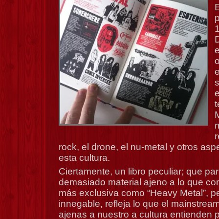
p
D
e
s
e
M
r
rock, el drone, el nu-metal y otros as
esta cultura.
Ciertamente, un libro peculiar; que par
demasiado material ajeno a lo que c
más exclusiva como “Heavy Metal”, p
innegable, refleja lo que el mainstrea
ajenas a nuestro a cultura entienden p