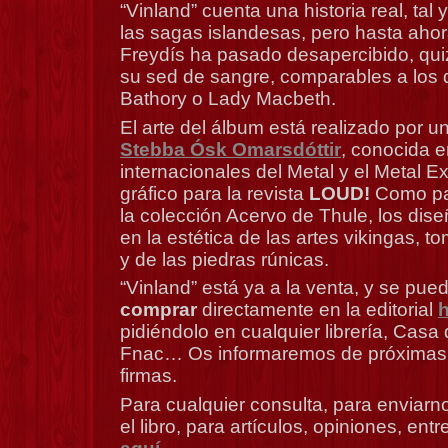
“Vinland” cuenta una historia real, tal
las sagas islandesas, pero hasta ahor
Freydís ha pasado desapercibido, qui
su sed de sangre, comparables a los
Bathory o Lady Macbeth.
El arte del álbum está realizado por un
Stebba Ósk Omarsdóttir
, conocida e
internacionales del Metal y el Metal E
gráfico para la revista
LOUD!
Como part
la colección Acervo de Thule, los di
en la estética de las artes vikingas, 
y de las piedras rúnicas.
“Vinland” está ya a la venta, y se pue
comprar
directamente en la editorial
h
pidiéndolo en cualquier librería, Casa d
Fnac… Os informaremos de próximas 
firmas.
Para cualquier consulta, para enviarn
el libro, para artículos, opiniones, en