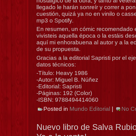
nostálgico de la obra, y tanto al veter
llegado le harán sonreír y correr a pon
cuestión, quizá ya no en vinilo o cass
mp3 o Spotify.
En resumen, un cómic recomendado e
vivisteis aquella época o la estáis de
aquí mi enhorabuena al autor y a la edi
de su propuesta.
Gracias a la editorial Sapristi por el e
datos técnicos:
-Título: Heavy 1986
-Autor: Miguel B. Núñez
-Editorial: Sapristi
-Páginas: 192 (Color)
-ISBN: 9788494414060
Posted in
Mundo Editorial
|
No C
Nuevo libro de Salva Rubio