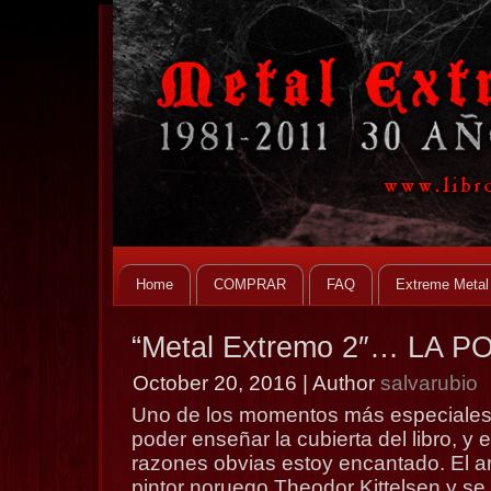
Home
COMPRAR
FAQ
Extreme Metal
“Metal Extremo 2″… LA 
October 20, 2016 | Author
salvarubio
Uno de los momentos más especiales 
poder enseñar la cubierta del libro, y 
razones obvias estoy encantado. El art
pintor noruego Theodor Kittelsen y se 