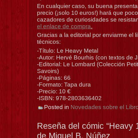
En cualquier caso, su buena presenta
precio (¡solo 10 euros!) hará que poc
cazadores de curiosidades se resista
el enlace de compra
.
Gracias a la editorial por enviarme el l
técnicos:
-Título: Le Heavy Metal
-Autor: Hervé Bourhis (con textos de 
-Editorial: Le Lombard (Colección Pe
Savoirs)
-Páginas: 66
-Formato: Tapa dura
-Precio: 10 €
-ISBN: 978-2803636402
Posted in
Novedades sobre el Libr
Reseña del cómic “Heavy 
de Miguel B. Núñez