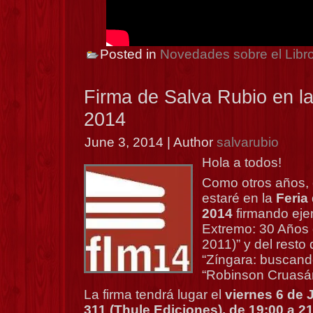
Posted in
Novedades sobre el Libr
Firma de Salva Rubio en la
2014
June 3, 2014 | Author
salvarubio
Hola a todos!
Como otros años, 
estaré en la
Feria
2014
firmando eje
Extremo: 30 Años 
2011)” y del resto 
“Zíngara: buscand
“Robinson Cruasán
La firma tendrá lugar el
viernes 6 de 
311 (Thule Ediciones), de 19:00 a 21