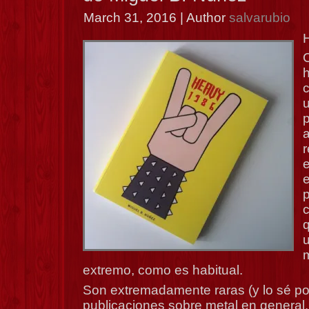
March 31, 2016 | Author
salvarubio
H
a
r
e
p
q
m
extremo, como es habitual.
Son extremadamente raras (y lo sé por
publicaciones sobre metal en general