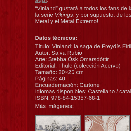
aquí
.
“Vinland” gustará a todos los fans de l
la serie
Vikings
, y por supuesto, de lo
Metal y el Metal Extremo!
Datos técnicos:
Título: Vinland: la saga de Freydís Eiri
Autor: Salva Rubio
Arte: Stebba Ósk Omarsdóttir
Editorial: Thule (colección Acervo)
Tamaño: 20×25 cm
Páginas: 40
Encuadernación: Cartoné
Idiomas disponibles: Castellano / cata
ISBN: 978-84-15357-68-1
Más imágenes: