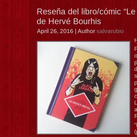
Reseña del libro/cómic “Le
de Hervé Bourhis
April 26, 2016 | Author
salvarubio
H
p
d
g
c
a
R