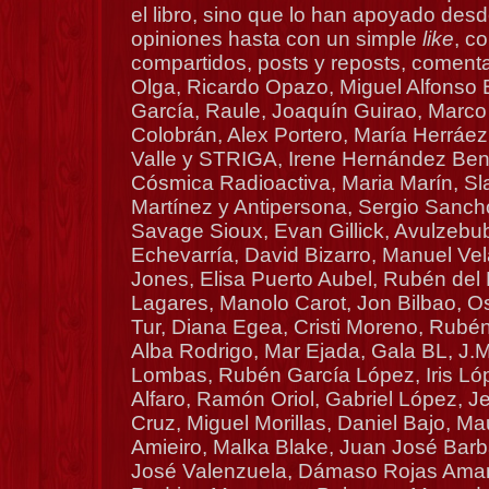
el libro, sino que lo han apoyado desd
opiniones hasta con un simple
like
, co
compartidos, posts y reposts, coment
Olga, Ricardo Opazo, Miguel Alfonso 
García, Raule, Joaquín Guirao, Marco
Colobrán, Alex Portero, María Herráe
Valle y STRIGA, Irene Hernández Ben
Cósmica Radioactiva, Maria Marín, S
Martínez y Antipersona, Sergio Sanch
Savage Sioux, Evan Gillick, Avulzebu
Echevarría, David Bizarro, Manuel Vel
Jones, Elisa Puerto Aubel, Rubén del
Lagares, Manolo Carot, Jon Bilbao, O
Tur, Diana Egea, Cristi Moreno, Rubé
Alba Rodrigo, Mar Ejada, Gala BL, J.
Lombas, Rubén García López, Iris Ló
Alfaro, Ramón Oriol, Gabriel López, 
Cruz, Miguel Morillas, Daniel Bajo, Ma
Amieiro, Malka Blake, Juan José Barb
José Valenzuela, Dámaso Rojas Aman