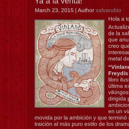
Ya a la venta!
March 23, 2015 | Author
salvarubio
Hola a t
Actualiz
de la sa
que anu
creo que
interesa
metal de
“Vinlan
Freydís 
libro ilu
última e
vikingos
dirigida
ambicios
en un v
movida por la ambición y que terminó
traición al más puro estilo de los dram