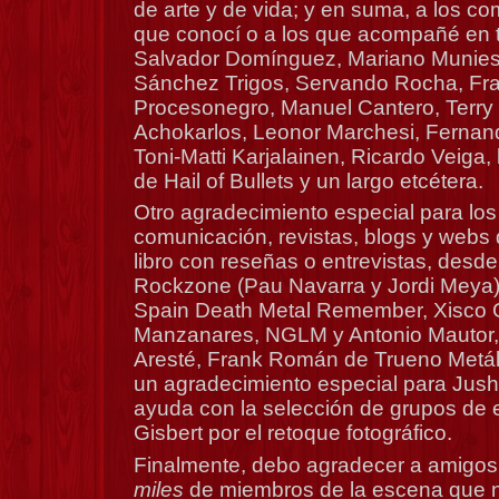
de arte y de vida; y en suma, a los 
que conocí o a los que acompañé en 
Salvador Domínguez, Mariano Muniesa
Sánchez Trigos, Servando Rocha, Fra
Procesonegro, Manuel Cantero, Terry
Achokarlos, Leonor Marchesi, Fernand
Toni-Matti Karjalainen, Ricardo Veiga,
de Hail of Bullets y un largo etcétera.
Otro agradecimiento especial para lo
comunicación, revistas, blogs y webs
libro con reseñas o entrevistas, des
Rockzone (Pau Navarra y Jordi Meya), 
Spain Death Metal Remember, Xisco 
Manzanares, NGLM y Antonio Mautor, 
Aresté, Frank Román de Trueno Metáli
un agradecimiento especial para Jus
ayuda con la selección de grupos de e
Gisbert por el retoque fotográfico.
Finalmente, debo agradecer a amigos y
miles
de miembros de la escena que 