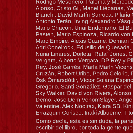
Rodrigo Mesonero, Paloma y Merced
Alonso, Cristo Gil, Manel Liébanas, Y
Bianchi, David Martín Surroca, Pilari
Antonio Terán, Irving Alexandro Vásqu
Mario Chacón, Unai Endemaño, El Bull
Pasten, Mario Espinoza, Ricardo von 
Marc Empire, Alexis Cuzme, Demian Or
Adri Conelrock, Edusillo de Quesada,
Nuria Linares, Dorleta “Rata” Jones, C
Vergara, Alberto Vergara, DP Rey y Pi
Rey, José Garrés, María Marín Vicens,
Cruzán, Robert Uribe, Pedro Celorio, 
Ósk Ómarsdóttir, Víctor Solana Espin
Gregorio, Santi González, Gaspar del
Sky Walker, David von Rivers, Alonso 
Demo, Jose Dem VenomSlayer, Ángel
Valentine, Alex Nooirax, Kiara SB, Ki
Errazquín Corisco, Iñaki Albuerne, Ti
Como decía, esta es sin duda, la parte
escribir del libro, por toda la gente que