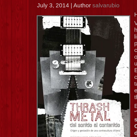
July 3, 2014 | Author
salvarubio
H
l
p
o
u
t
t
E
“