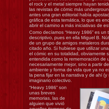
el rock y el metal siempre hayan tenid
las revistas de cómic más undergrou
antes una gran editorial había aposta
gráfica de esta temática, lo que es e
abrir el camino a más iniciativas de est
Como decíamos “Heavy 1986” es un tí
descriptivo, pues en ella Miguel B. Nú
de un grupo de amigos metaleros dura
citado año. Si hubiese que utilizar una
el cómic en su totalidad, obviamente s
entendida como la rememoración de 
necesariamente mejor, sino a partir d
ambiente y forma de vida que ya no e
la pena fijar en la narrativa y de ahí (y
imaginario colectivo.
“Heavy 1986” son
unas breves
memorias, las de
alguien que vivió
aquellos tiempos de