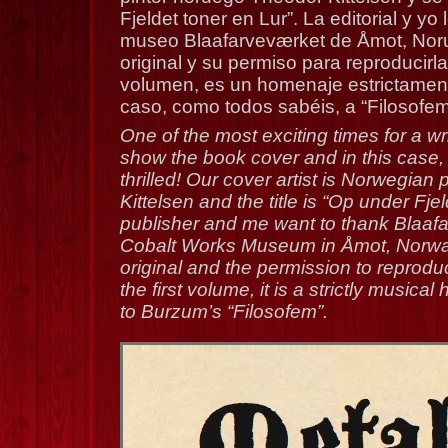
Fjeldet toner en Lur”. La editorial y y
museo Blaafarveværket de Åmot, Nor
original y su permiso para reproducirl
volumen, es un homenaje estrictament
caso, como todos sabéis, a “Filosofe
One of the most exciting times for a wri
show the book cover and in this case,
thrilled! Our cover artist is Norwegian
Kittelsen and the title is “Op under Fje
publisher and me want to thank Blaaf
Cobalt Works Museum in Åmot, Norway
original and the permission to reproduc
the first volume, it is a strictly musica
to Burzum’s “Filosofem”.