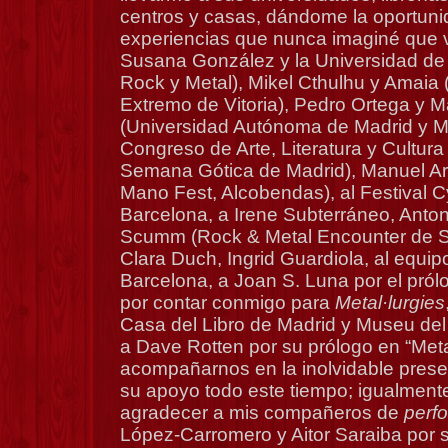
centros y casas, dándome la oportuni
experiencias que nunca imaginé que viv
Susana González y la Universidad de
Rock y Metal), Mikel Cthulhu y Amaia
Extremo de Vitoria), Pedro Ortega y Ma
(Universidad Autónoma de Madrid y 
Congreso de Arte, Literatura y Cultur
Semana Gótica de Madrid), Manuel Ari
Mano Fest, Alcobendas), al Festival 
Barcelona, a Irene Subterráneo, Anton
Scumm (Rock & Metal Encounter de S
Clara Duch, Ingrid Guardiola, al equi
Barcelona, a Joan S. Luna por el pró
por contar conmigo para
Metal·lurgies
Casa del Libro de Madrid y Museu del
a Dave Rotten por su prólogo en “Meta
acompañarnos en la inolvidable prese
su apoyo todo este tiempo; igualmente
agradecer a mis compañeros de
perf
López-Carromero y Aitor Saraiba por 